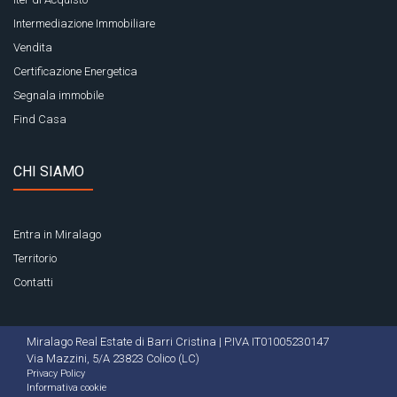
Intermediazione Immobiliare
Vendita
Certificazione Energetica
Segnala immobile
Find Casa
CHI SIAMO
Entra in Miralago
Territorio
Contatti
Miralago Real Estate di Barri Cristina | P.IVA IT01005230147
Via Mazzini, 5/A 23823 Colico (LC)
Privacy Policy
Informativa cookie