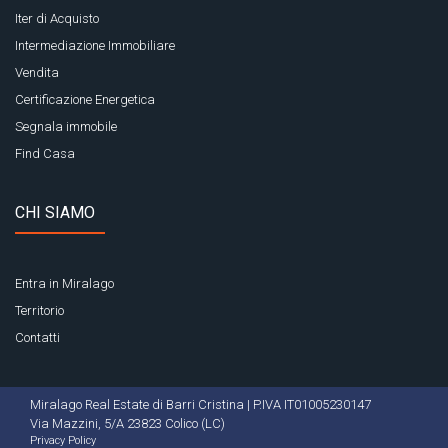
Iter di Acquisto
Intermediazione Immobiliare
Vendita
Certificazione Energetica
Segnala immobile
Find Casa
CHI SIAMO
Entra in Miralago
Territorio
Contatti
Miralago Real Estate di Barri Cristina | P.IVA IT01005230147
Via Mazzini, 5/A 23823 Colico (LC)
Privacy Policy