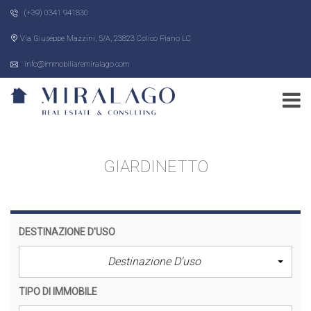
(+39) 0341 941830
Via Giuseppe Mazzini, 5/A, 23823 Colico Piano LC
info@immobiliaremiralago.com
GIARDINETTO
DESTINAZIONE D'USO
Destinazione D'uso
TIPO DI IMMOBILE