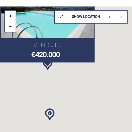
SHOW LOCATION
2
VENDUTO
6
€420.000
19