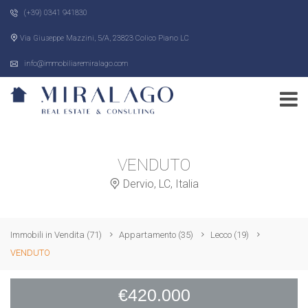
(+39) 0341 941830
Via Giuseppe Mazzini, 5/A, 23823 Colico Piano LC
info@immobiliaremiralago.com
VENDUTO
Dervio, LC, Italia
Immobili in Vendita
(71)
Appartamento
(35)
Lecco
(19)
VENDUTO
€420.000