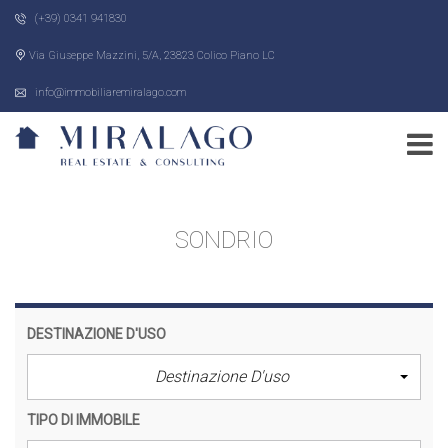
(+39) 0341 941830
Via Giuseppe Mazzini, 5/A, 23823 Colico Piano LC
info@immobiliaremiralago.com
SONDRIO
DESTINAZIONE D'USO
Destinazione D'uso
TIPO DI IMMOBILE