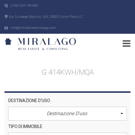
(+39) 0341 941830
Via Giuseppe Mazzini, 5/A, 23823 Colico Piano LC
info@immobiliaremiralago.com
G 414KWH/MQA
DESTINAZIONE D'USO
Destinazione D'uso
TIPO DI IMMOBILE