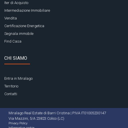
Iter di Acquisto
Intermediazione Immobiliare
Vendita
Certificazione Energetica
Segnala immobile
Find Casa
CHI SIAMO
Entra in Miralago
Territorio
Contatti
Miralago Real Estate di Barri Cristina | P.IVA IT01005230147
Via Mazzini, 5/A 23823 Colico (LC)
Privacy Policy
Informativa cookie