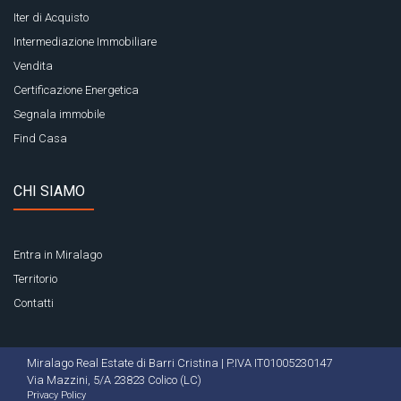
Iter di Acquisto
Intermediazione Immobiliare
Vendita
Certificazione Energetica
Segnala immobile
Find Casa
CHI SIAMO
Entra in Miralago
Territorio
Contatti
Miralago Real Estate di Barri Cristina | P.IVA IT01005230147
Via Mazzini, 5/A 23823 Colico (LC)
Privacy Policy