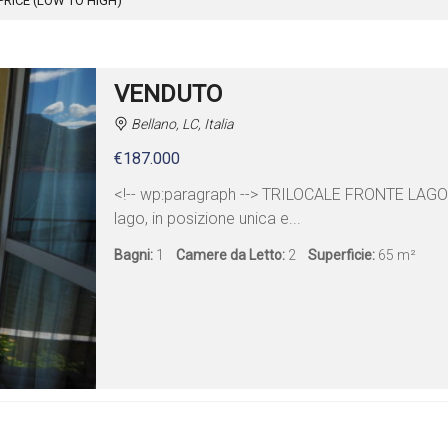
PRICE (LOW TO HIGH)
VENDUTO
Bellano, LC, Italia
€187.000
<!-- wp:paragraph --> TRILOCALE FRONTE LAGO
lago, in posizione unica e...
Bagni:
1
Camere da Letto:
2
Superficie:
65 m²