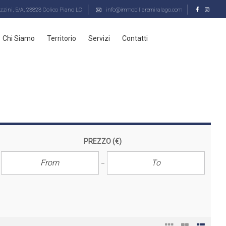
zini, 5/A, 23823 Colico Piano LC
info@immobiliaremiralago.com
Chi Siamo
Territorio
Servizi
Contatti
PREZZO
(€)