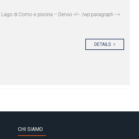
a Lago di Como e piscina – Dervio <!-- /wp:paragraph -->
DETAILS
CHI SIAMO