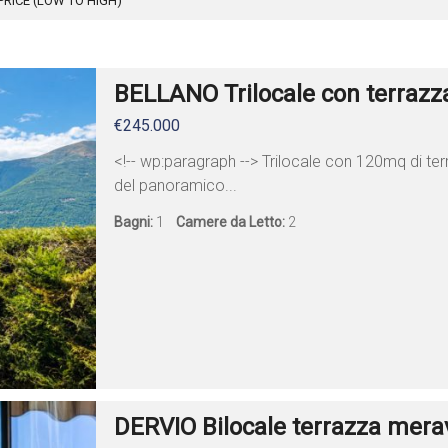
PRICE (LOW TO HIGH)
BELLANO Trilocale con terrazza
€245.000
<!-- wp:paragraph --> Trilocale con 120mq di ter
del panoramico...
Bagni:
1
Camere da Letto:
2
DERVIO Bilocale terrazza merav