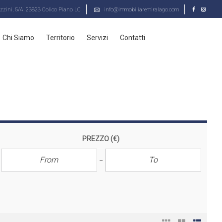
zini, 5/A, 23823 Colico Piano LC
info@immobiliaremiralago.com
Chi Siamo
Territorio
Servizi
Contatti
PREZZO
(€)