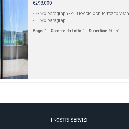
€298.000
<!-- wp:paragraph --> Bilocale con terrazza vist
<!-- wp:paragrap...
Bagni:
1
Camere da Letto:
1
Superficie:
60 m²
I NOSTRI SERVIZI