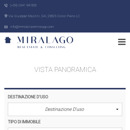
(+39) 0341 941830
Via Giuseppe Mazzini, 5/A, 23823 Colico Piano LC
info@immobiliaremiralago.com
VISTA PANORAMICA
DESTINAZIONE D'USO
Destinazione D'uso
TIPO DI IMMOBILE