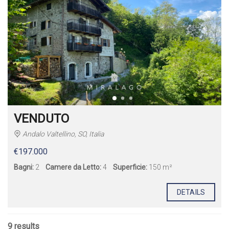
VENDUTO
Andalo Valtellino, SO, Italia
€197.000
Bagni:
2
Camere da Letto:
4
Superficie:
150 m²
DETAILS
9 results