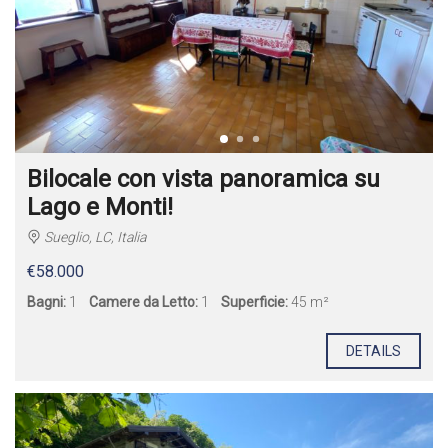
Bilocale con vista panoramica su
Lago e Monti!
Sueglio, LC, Italia
€58.000
Bagni:
1
Camere da Letto:
1
Superficie:
45 m²
DETAILS