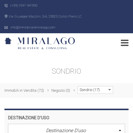
(+39) 0341 941830
Via Giuseppe Mazzini, 5/A, 23823 Colico Piano LC
info@immobiliaremiralago.com
SONDRIO
Sondrio (17)
Immobili in Vendita
(72)
Negozio
(0)
DESTINAZIONE D'USO
Destinazione D'uso