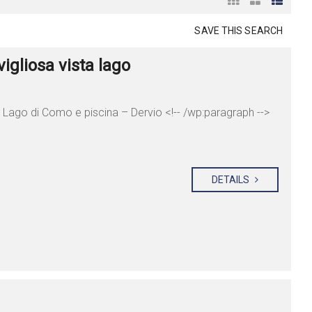
SAVE THIS SEARCH
igliosa vista lago
a Lago di Como e piscina – Dervio <!-- /wp:paragraph -->
DETAILS