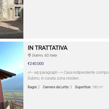
IN TRATTATIVA
Dubino, SO, Italia
€240.000
<!-- wp:paragraph --> Casa indipendente comp
Dubino, in curata zona residen...
Bagni:
2
Camere da Letto:
3
Superficie:
180 m²