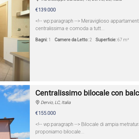
€139.000
<!-- wp:paragraph --> Meraviglioso appartament
centralissima e comoda a tutt...
Bagni:
1
Camere da Letto:
2
Superficie:
67 m²
Centralissimo bilocale con bal
Dervio, LC, Italia
€155.000
<!-- wp:paragraph --> Bilocale di ampia metratura
proponiamo bilocale...