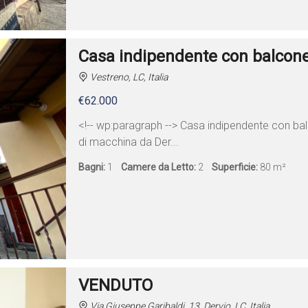
Casa indipendente con balcon
Vestreno, LC, Italia
€62.000
<!-- wp:paragraph --> Casa indipendente con bal
di macchina da Der...
Bagni:
1
Camere da Letto:
2
Superficie:
80 m²
VENDUTO
Via Giuseppe Garibaldi, 13, Dervio, LC, Italia