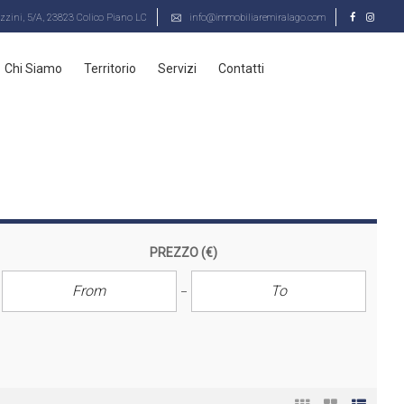
zini, 5/A, 23823 Colico Piano LC
info@immobiliaremiralago.com
Chi Siamo
Territorio
Servizi
Contatti
PREZZO
(€)