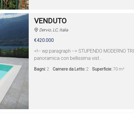
VENDUTO
Dervio, LC, Italia
€420.000
<!-- wp:paragraph --> STUPENDO MODERNO TRI
panoramica con bellissima vist...
Bagni:
2
Camere da Letto:
2
Superficie:
70 m²