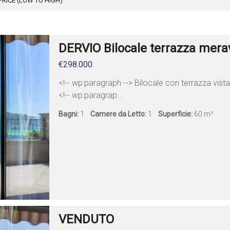
PRICE (LOW TO HIGH)
DERVIO Bilocale terrazza merav
€298.000
<!-- wp:paragraph --> Bilocale con terrazza vist
<!-- wp:paragrap...
Bagni:
1
Camere da Letto:
1
Superficie:
60 m²
VENDUTO