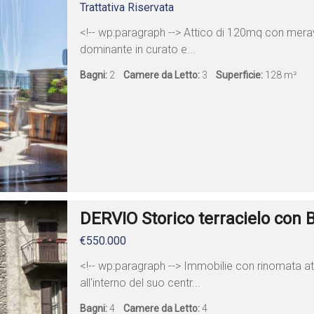
Trattativa Riservata
<!-- wp:paragraph --> Attico di 120mq con merav
dominante in curato e...
Bagni:
2
Camere da Letto:
3
Superficie:
128 m²
DERVIO Storico terracielo con 
€550.000
<!-- wp:paragraph --> Immobilie con rinomata at
all'interno del suo centr...
Bagni:
4
Camere da Letto:
4