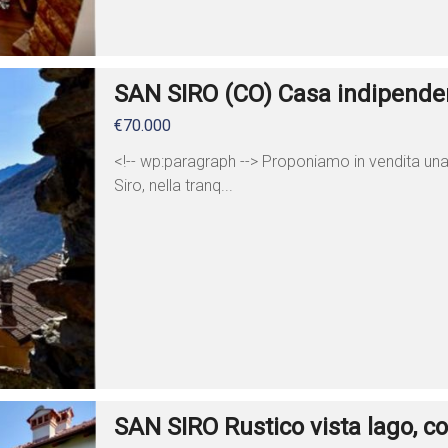
SAN SIRO (CO) Casa indipendent
€70.000
<!-- wp:paragraph --> Proponiamo in vendita una
Siro, nella tranq...
SAN SIRO Rustico vista lago, co