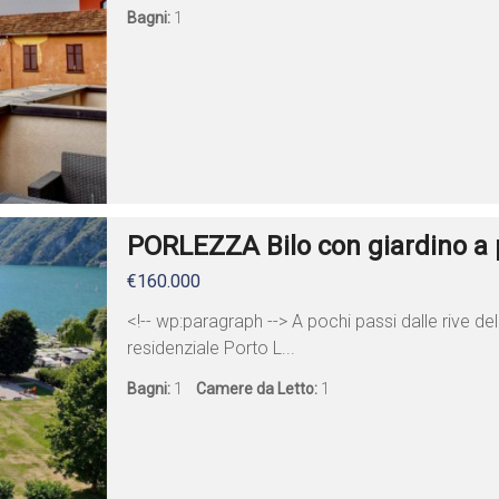
Bagni:
1
PORLEZZA Bilo con giardino a p
€160.000
<!-- wp:paragraph --> A pochi passi dalle rive d
residenziale Porto L...
Bagni:
1
Camere da Letto:
1