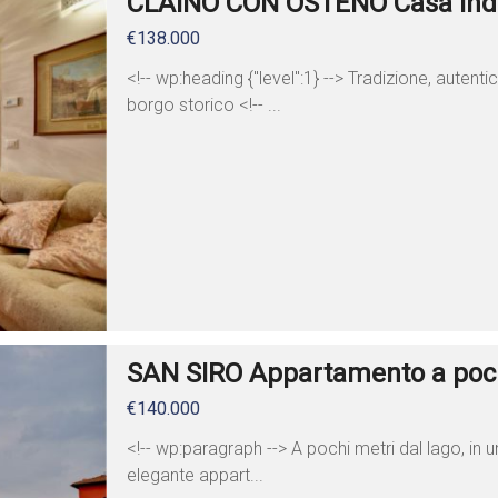
CLAINO CON OSTENO Casa indip
€138.000
<!-- wp:heading {"level":1} --> Tradizione, auten
borgo storico <!-- ...
SAN SIRO Appartamento a pochi
€140.000
<!-- wp:paragraph --> A pochi metri dal lago, in 
elegante appart...