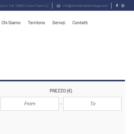
zini, 5/A, 23823 Colico Piano LC
info@immobiliaremiralago.com
Chi Siamo
Territorio
Servizi
Contatti
PREZZO
(€)