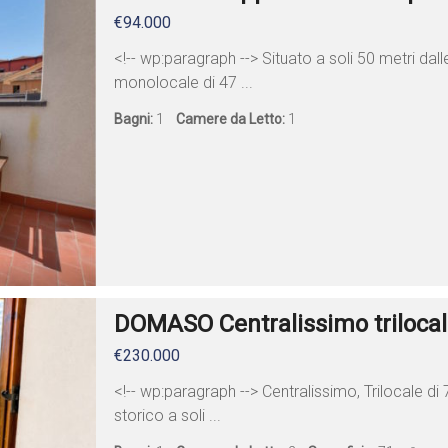
€94.000
<!-- wp:paragraph --> Situato a soli 50 metri da
monolocale di 47 ...
Bagni:
1
Camere da Letto:
1
DOMASO Centralissimo triloca
€230.000
<!-- wp:paragraph --> Centralissimo, Trilocale d
storico a soli ...