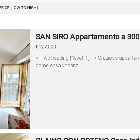
PRICE (LOW TO HIGH)
SAN SIRO Appartamento a 300m
€127.000
<!-- wp:heading {"level":1} --> Grazioso apparta
come casa vacanz...