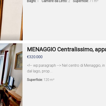
Bagni:
1
Camere da Letto:
2
Superficie:
71 m²
MENAGGIO Centralissimo, app
€320.000
<!-- wp:paragraph --> Nel centro di Menaggio, in 
dal lago, prop...
Superficie:
120 m²