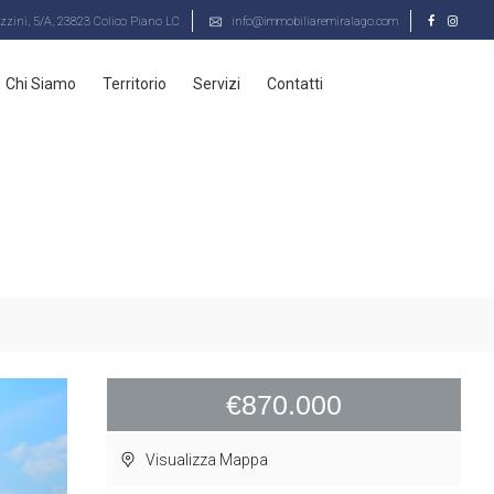
zini, 5/A, 23823 Colico Piano LC
info@immobiliaremiralago.com
Chi Siamo
Territorio
Servizi
Contatti
€870.000
Visualizza Mappa