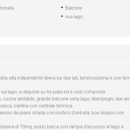
zionata
Balcone
riva lago
ta villa indipendente libera sui due lati, luminosissima e con ter
ul lago, si dispone su tre piani ed è così composta:
cucina abitabile, grande balcone vista lago, disimpegni, due a
vasca, cantina con centrale termica;
gresso da piano strada con portico d’entrata, box doppio con
 esclusiva di 70mq, posto barca con rampa d’accesso al lago e