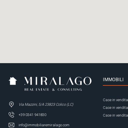
IMMOBILI
Case in vendita
Via Mazzini, 5/A 23823 Colico (LC)
Case in vendit
+39 0341 941830
Case in vendita
info@immobiliaremiralago.com