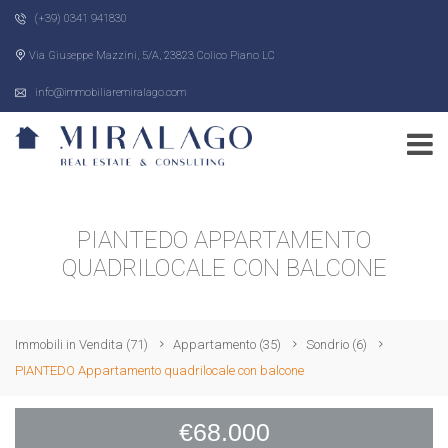
(+39) 0341 941830
Via Giuseppe Mazzini, 5/A, 23823 Colico Piano LC
info@immobiliaremiralago.com
PIANTEDO APPARTAMENTO
QUADRILOCALE CON BALCONE
Immobili in Vendita
(71)
Appartamento
(35)
Sondrio
(6)
PIANTEDO Appartamento quadrilocale con balcone
€68.000